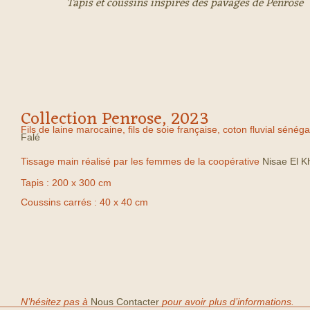
Tapis et coussins inspirés des pavages de Penrose
Collection Penrose, 2023
Fils de laine marocaine, fils de soie française, coton fluvial sénéga
Falé
Tissage main réalisé par les femmes de la coopérative
Nisae El Kh
Tapis : 200 x 300 cm
Coussins carrés : 40 x 40 cm
N’hésitez pas à
Nous Contacter
pour avoir plus d’informations.